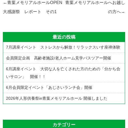
投
←
青葉メモリアルホールOPEN
青葉メモリアルホールへお越し
稿
大感謝祭 レポート その1
の方へ
→
ナ
ビ
最近の投稿
ゲ
7月講座イベント ストレスから解放！リラックスいす座禅体験
ー
シ
会員限定企画 高齢者施設/老人ホーム見学バスツアー開催
ョ
6月講座イベント 大切な人を亡くされた方のための「分かち合
ン
いサロン」 開催！！
6月会員限定イベント「あじさいランチ会」開催
2026年人形供養祭in青葉メモリアルホール 開催しました
カテゴリー