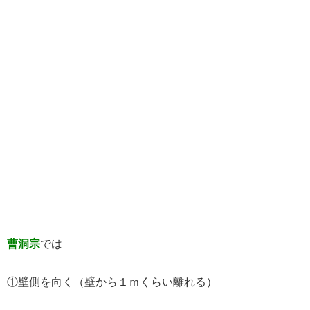
曹洞宗
では
①壁側を向く（壁から１ｍくらい離れる）