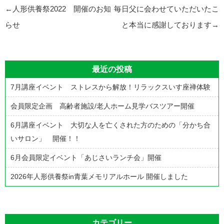
投
←
人形供養祭2022 開催のお知
毎日父に会わせていただいたこ
稿
らせ
と本当に感謝しております
→
ナ
ビ
最近の投稿
ゲ
7月講座イベント ストレスから解放！リラックスいす座禅体験
ー
シ
会員限定企画 高齢者施設/老人ホーム見学バスツアー開催
ョ
6月講座イベント 大切な人を亡くされた方のための「分かち合
ン
いサロン」 開催！！
6月会員限定イベント「あじさいランチ会」開催
2026年人形供養祭in青葉メモリアルホール 開催しました
カテゴリー