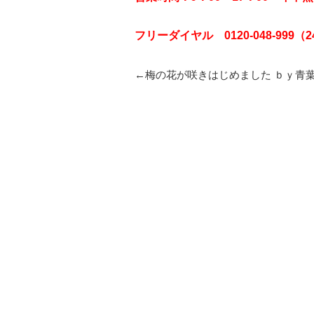
フリーダイヤル 0120-048-999（
投
←
梅の花が咲きはじめました ｂｙ青
稿
ナ
ビ
ゲ
ー
シ
ョ
ン