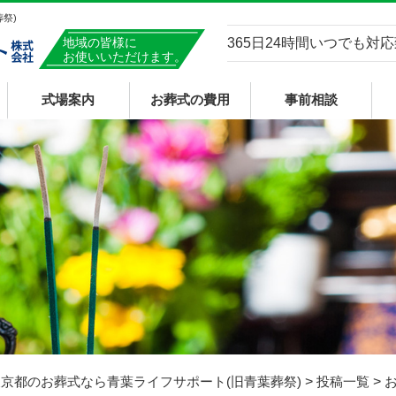
祭)
地域の皆様に
365日24時間いつでも対
お使いいただけます。
式場案内
お葬式の費用
事前相談
青葉メモリアルホール
直葬
家族葬・一般葬
京都のお葬式なら青葉ライフサポート(旧青葉葬祭)
>
投稿一覧
>