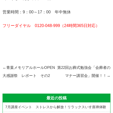
営業時間：9：00～17：00 年中無休
フリーダイヤル 0120-048-999（24時間365日対応）
投
←
青葉メモリアルホールOPEN
第22回お葬式勉強会「会葬者の
稿
大感謝祭 レポート その2
マナー講習会」開催！！
→
ナ
ビ
最近の投稿
ゲ
7月講座イベント ストレスから解放！リラックスいす座禅体験
ー