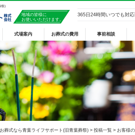
祭)
地域の皆様に
365日24時間いつでも対
お使いいただけます。
式場案内
お葬式の費用
事前相談
青葉メモリアルホール
直葬
家族葬・一般葬
お葬式なら青葉ライフサポート(旧青葉葬祭)
>
投稿一覧
>
お客様の