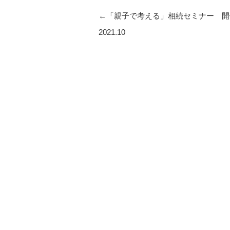
投
←
「親子で考える」相続セミナー 
稿
2021.10
ナ
ビ
ゲ
ー
シ
ョ
ン