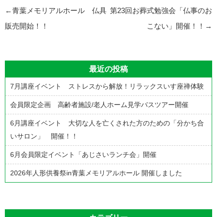
投
←
青葉メモリアルホール 仏具
第23回お葬式勉強会「仏事のお
稿
販売開始！！
こない」開催！！
→
ナ
ビ
最近の投稿
ゲ
7月講座イベント ストレスから解放！リラックスいす座禅体験
ー
シ
会員限定企画 高齢者施設/老人ホーム見学バスツアー開催
ョ
6月講座イベント 大切な人を亡くされた方のための「分かち合
ン
いサロン」 開催！！
6月会員限定イベント「あじさいランチ会」開催
2026年人形供養祭in青葉メモリアルホール 開催しました