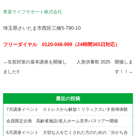
青葉ライフサポート株式会社
埼玉県さいたま市西区三橋5-790-10
フリーダイヤル 0120-048-999（24時間365日対応）
投
←
生前対策の基本講座を開催し
人形供養祭 2025 開催しま
稿
ました!!
す！！
→
ナ
ビ
最近の投稿
ゲ
7月講座イベント ストレスから解放！リラックスいす座禅体験
ー
シ
会員限定企画 高齢者施設/老人ホーム見学バスツアー開催
ョ
6月講座イベント 大切な人を亡くされた方のための「分かち合