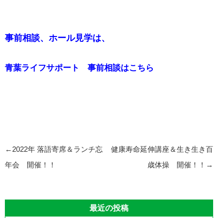
事前相談、ホール見学は、
青葉ライフサポート 事前相談はこちら
投
←
2022年 落語寄席＆ランチ忘
健康寿命延伸講座＆生き生き百
稿
年会 開催！！
歳体操 開催！！
→
ナ
ビ
最近の投稿
ゲ